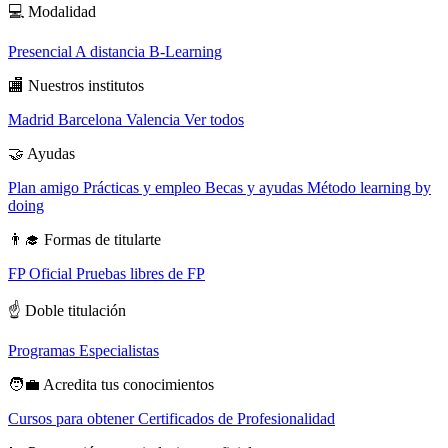
💻
Modalidad
Presencial
A distancia
B-Learning
🏬
Nuestros institutos
Madrid
Barcelona
Valencia
Ver todos
🤝
Ayudas
Plan amigo
Prácticas y empleo
Becas y ayudas
Método learning by
doing
👨‍🎓
Formas de titularte
FP Oficial
Pruebas libres de FP
☝️
Doble titulación
Programas Especialistas
🧑‍💼
Acredita tus conocimientos
Cursos para obtener Certificados de Profesionalidad