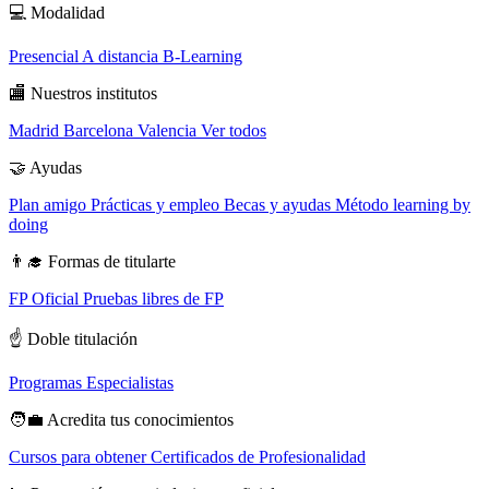
💻
Modalidad
Presencial
A distancia
B-Learning
🏬
Nuestros institutos
Madrid
Barcelona
Valencia
Ver todos
🤝
Ayudas
Plan amigo
Prácticas y empleo
Becas y ayudas
Método learning by
doing
👨‍🎓
Formas de titularte
FP Oficial
Pruebas libres de FP
☝️
Doble titulación
Programas Especialistas
🧑‍💼
Acredita tus conocimientos
Cursos para obtener Certificados de Profesionalidad