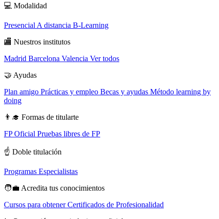
💻
Modalidad
Presencial
A distancia
B-Learning
🏬
Nuestros institutos
Madrid
Barcelona
Valencia
Ver todos
🤝
Ayudas
Plan amigo
Prácticas y empleo
Becas y ayudas
Método learning by
doing
👨‍🎓
Formas de titularte
FP Oficial
Pruebas libres de FP
☝️
Doble titulación
Programas Especialistas
🧑‍💼
Acredita tus conocimientos
Cursos para obtener Certificados de Profesionalidad