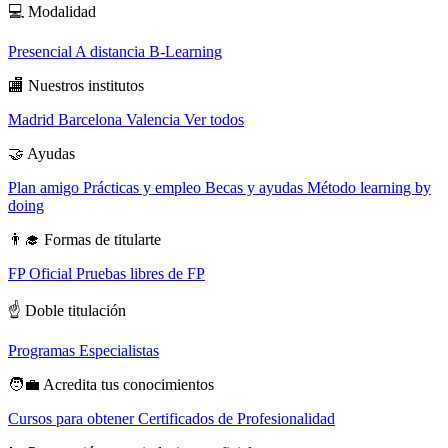
💻
Modalidad
Presencial
A distancia
B-Learning
🏬
Nuestros institutos
Madrid
Barcelona
Valencia
Ver todos
🤝
Ayudas
Plan amigo
Prácticas y empleo
Becas y ayudas
Método learning by
doing
👨‍🎓
Formas de titularte
FP Oficial
Pruebas libres de FP
☝️
Doble titulación
Programas Especialistas
🧑‍💼
Acredita tus conocimientos
Cursos para obtener Certificados de Profesionalidad